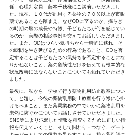
係 心理判定員 藤本千穂様にご講演いただきまし
た。現在、１０代が乱用する薬物の７０％以上が市販
薬であることを踏まえ、なぜODに至るのか、揺らぎ
の時期の脳の成長や特徴、子どもたちが何を感じてい
るのか、実際の相談事例を交えてお話しいただきまし
た。また、ODはつらい気持ちから一時的に逃れ、そ
の瞬間を生き延びるための行為であること、ODを否
定することは子どもたちの気持ちを否定することにな
りかねないこと、薬の危険性だけを伝えても根本的な
状況改善にはならないことについても触れていただき
ました。
最後に、私から「学校で行う薬物乱用防止教室につい
て」と題し、今後の薬物乱用防止教室を行う際に心掛
けるべきこと、また薬局業務の中でいかに薬物乱用を
未然に防ぐかについてお話しさせていただきました。
SNS等により氾濫した情報を精査するために正しい情
報を伝えていくこと、そして関わり・つなぐ、ゲート
キーパーとしての役割を果たすことが、我々薬剤師に