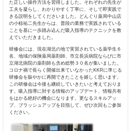
た正しい操作方法を習得しました。それぞれの先生が
工夫を凝らし、わかりやすく丁寧に、そして即実践で
きる説明をしてくださいました。どんぐり薬局中山店
の小椋祐二先生からは、普段の業務で実践されている
ことを基に一歩踏み込んだ吸入指導のテクニックを教
えていただきました。
研修会には、現在湖北の地で実習されている薬学生６
名、地域の保険薬局薬剤師、市立長浜病院ならびに市
立湖北病院の薬剤師も含め総勢３０名が集いました。
コロナ禍で長らく開催出来ていなかったKKRに準じる
研修会を賑やかに再開できたことを嬉しく思います。
この研修会は今後も継続していきたいと考えておりま
す。吸入指導に対する情報のアップデート、情報共有
をはかる絶好の機会になります。更なるスキルアッ
プ、ブラッシュアップを目指して、ぜひ次回もご参加
ください。