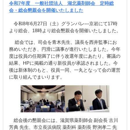
令和7年度 一般社団法人 湖北薬剤師会 定時総
会・総会懇親会を開催いたしました
令和8年6月27日（土）グランパレ―京岩にて17時
より総会、18時より総会懇親会を開催いたしました。
総会では、司会を青木先生、議長を西井監事にお
務めいただき、円滑に議事が進行いたしました。今年
度は役員の任期満了に伴う改選年度にあたり、審議の
結果、HPに掲載の通り新役員が承認されました。今
後は新体制のもと、役員一同、一丸となって会の運営
に取り組んでまいります。
総会後の懇親会には、滋賀県薬剤師会 副会長 古川
芳典 先生、市立長浜病院 薬剤科 薬剤長 野洌孝二 先