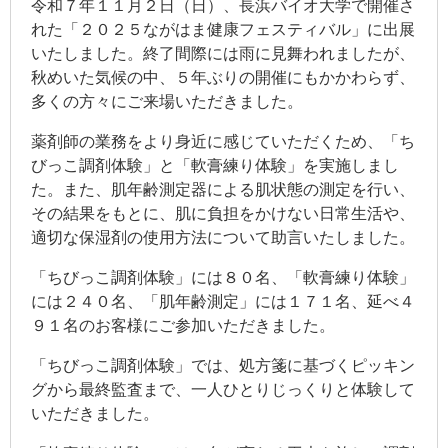
令和７年１１月２日（日）、長浜バイオ大学で開催さ
れた「２０２５ながはま健康フェスティバル」に出展
いたしました。終了間際には雨に見舞われましたが、
秋めいた気候の中、５年ぶりの開催にもかかわらず、
多くの方々にご来場いただきました。
薬剤師の業務をより身近に感じていただくため、「ち
びっこ調剤体験」と「軟膏練り体験」を実施しまし
た。また、肌年齢測定器による肌状態の測定を行い、
その結果をもとに、肌に負担をかけない日常生活や、
適切な保湿剤の使用方法について助言いたしました。
「ちびっこ調剤体験」には８０名、「軟膏練り体験」
には２４０名、「肌年齢測定」には１７１名、延べ４
９１名のお客様にご参加いただきました。
「ちびっこ調剤体験」では、処方箋に基づくピッキン
グから最終監査まで、一人ひとりじっくりと体験して
いただきました。