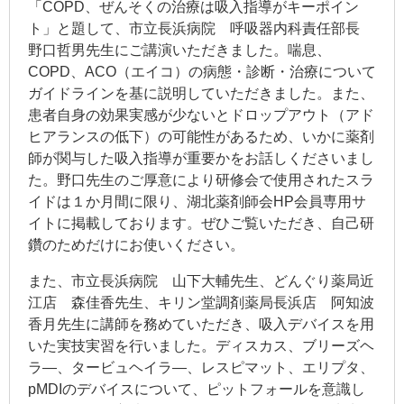
「COPD、ぜんそくの治療は吸入指導がキーポイン
ト」と題して、市立長浜病院 呼吸器内科責任部長
野口哲男先生にご講演いただきました。喘息、
COPD、ACO（エイコ）の病態・診断・治療について
ガイドラインを基に説明していただきました。また、
患者自身の効果実感が少ないとドロップアウト（アド
ヒアランスの低下）の可能性があるため、いかに薬剤
師が関与した吸入指導が重要かをお話しくださいまし
た。野口先生のご厚意により研修会で使用されたスラ
イドは１か月間に限り、湖北薬剤師会HP会員専用サ
イトに掲載しております。ぜひご覧いただき、自己研
鑽のためだけにお使いください。
また、市立長浜病院 山下大輔先生、どんぐり薬局近
江店 森佳香先生、キリン堂調剤薬局長浜店 阿知波
香月先生に講師を務めていただき、吸入デバイスを用
いた実技実習を行いました。ディスカス、ブリーズヘ
ラ―、タービュヘイラ―、レスピマット、エリプタ、
pMDIのデバイスについて、ピットフォールを意識し