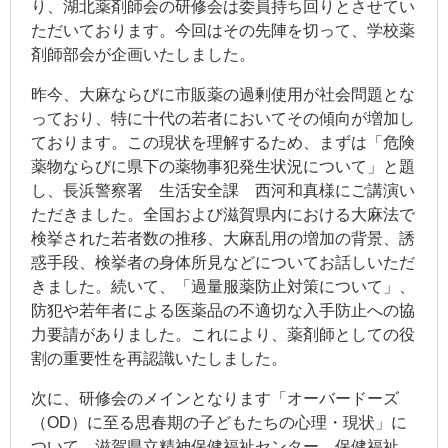
り、湖北薬剤師会の研修会は委員持ち回りとさせてい
ただいております。今回はその先陣を切って、学校薬
剤師部会が企画いたしました。
昨今、大麻ならびに市販薬の過剰使用が社会問題とな
っており、特に十代の若者においてその傾向が増加し
ております。この現状を理解するため、まずは「危険
薬物ならびに県下の薬物事犯発生状況について」と題
し、長浜警察署 生活安全課 西河和真様にご講演い
ただきました。全国および滋賀県内における大麻法で
検挙された若者数の推移、大麻乱用の増加の背景、誘
惑手段、検挙者の身体所見などについてお話しいただ
きました。続いて、「過量服薬防止対策について」、
防犯や若年者による医薬品の不適切な入手防止への協
力要請がありました。これにより、薬剤師としての役
割の重要性を再認識いたしました。
次に、研修会のメインとなります「オーバードーズ
（OD）に至る思春期の子どもたちの心理・現状」に
ついて、滋賀県立精神保健福祉センター 保健福祉