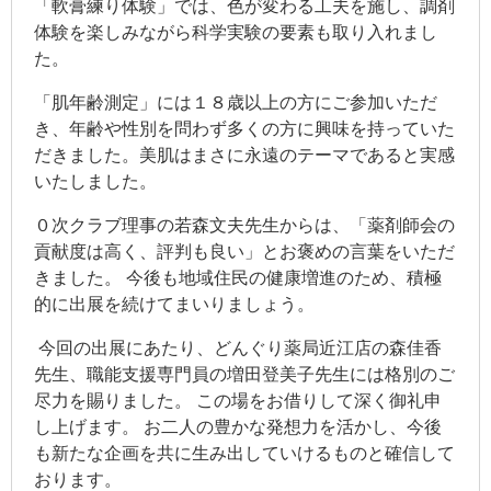
「軟膏練り体験」では、色が変わる工夫を施し、調剤
体験を楽しみながら科学実験の要素も取り入れまし
た。
「肌年齢測定」には１８歳以上の方にご参加いただ
き、年齢や性別を問わず多くの方に興味を持っていた
だきました。美肌はまさに永遠のテーマであると実感
いたしました。
０次クラブ理事の若森文夫先生からは、「薬剤師会の
貢献度は高く、評判も良い」とお褒めの言葉をいただ
きました。 今後も地域住民の健康増進のため、積極
的に出展を続けてまいりましょう。
今回の出展にあたり、どんぐり薬局近江店の森佳香
先生、職能支援専門員の増田登美子先生には格別のご
尽力を賜りました。 この場をお借りして深く御礼申
し上げます。 お二人の豊かな発想力を活かし、今後
も新たな企画を共に生み出していけるものと確信して
おります。