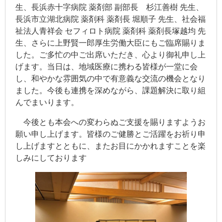
生、長浜赤十字病院 薬剤部 副部長 杉江善樹 先生、
長浜市立湖北病院 薬剤科 薬剤長 堀順子 先生、社会福
祉法人青祥会 セフィロト病院 薬剤科 薬剤長塚越均 先
生、さらに上野賢一郎厚生労働大臣にもご臨席賜りま
した。ご多忙の中ご出席いただき、心より御礼申し上
げます。当日は、地域医療に携わる皆様が一堂に会
し、和やかな雰囲気の中で有意義な交流の機会となり
ました。今後も連携を深めながら、課題解決に取り組
んでまいります。
今後とも本会への変わらぬご支援を賜りますようお
願い申し上げます。皆様のご健勝とご活躍をお祈り申
し上げますとともに、またお目にかかれますことを楽
しみにしております