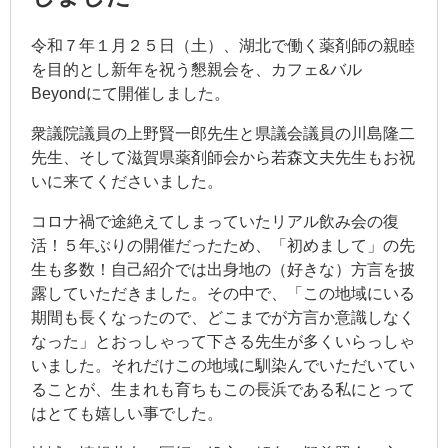
令和７年１月２５日（土）、湖北で働く薬剤師の親睦
を目的とし新年を祝う懇親会を、カフェ&バル
Beyondにて開催しました。
衆議院議員の上野賢一郎先生と県議会議員の川島隆二
先生、そして滋賀県薬剤師会から若森文夫先生もお祝
いに来てくださいました。
コロナ禍で途絶えてしまっていたリアル飲み会の復
活！５年ぶりの開催だったため、「初めまして」の先
生も多数！自己紹介では出身地の（好きな）方言を披
露していただきました。その中で、「この地域にいる
期間も長くなったので、どこまでが方言か意識しなく
なった」とおっしゃって下さる先生が多くいらっしゃ
いました。それだけこの地域に馴染んでいただいてい
ることが、生まれも育ちもこの長浜である私にとって
はとても嬉しい事でした。